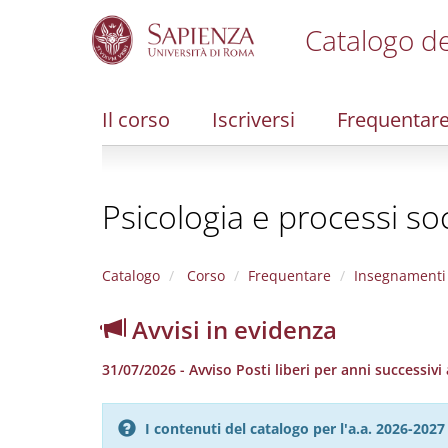
Catalogo de
S
k
i
Il corso
Iscriversi
Frequentar
p
t
o
m
Psicologia e processi soc
a
i
n
c
Catalogo
Corso
Frequentare
Insegnamenti
o
n
Avvisi in evidenza
t
e
31/07/2026 - Avviso Posti liberi per anni successivi 
n
t
I contenuti del catalogo per l'a.a. 2026-20