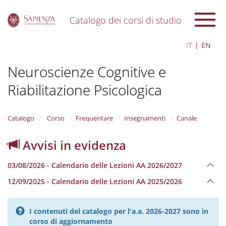
Catalogo dei corsi di studio
S
IT
EN
k
i
Neuroscienze Cognitive e
p
t
Riabilitazione Psicologica
o
m
a
i
Catalogo
Corso
Frequentare
Insegnamenti
Canale
n
c
Avvisi in evidenza
o
n
03/08/2026 - Calendario delle Lezioni AA 2026/2027
t
e
12/09/2025 - Calendario delle Lezioni AA 2025/2026
n
t
I contenuti del catalogo per l'a.a. 2026-2027 sono in
corso di aggiornamento