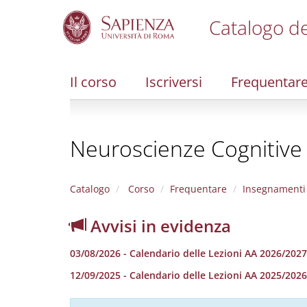
Catalogo de
S
k
i
Il corso
Iscriversi
Frequentar
p
t
o
m
Neuroscienze Cognitive e
a
i
n
c
Catalogo
Corso
Frequentare
Insegnamenti
o
n
Avvisi in evidenza
t
e
03/08/2026 - Calendario delle Lezioni AA 2026/2027
n
t
12/09/2025 - Calendario delle Lezioni AA 2025/2026