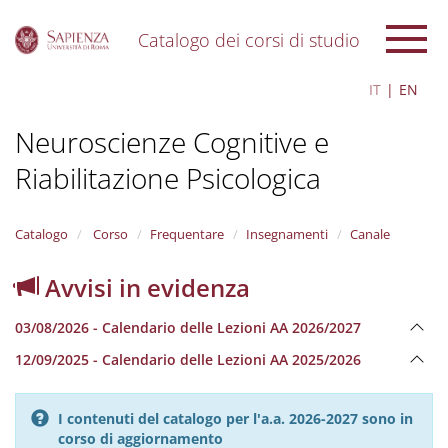
Catalogo dei corsi di studio
S
IT
EN
k
i
Neuroscienze Cognitive e
p
t
Riabilitazione Psicologica
o
m
a
i
Catalogo
Corso
Frequentare
Insegnamenti
Canale
n
c
Avvisi in evidenza
o
n
03/08/2026 - Calendario delle Lezioni AA 2026/2027
t
e
12/09/2025 - Calendario delle Lezioni AA 2025/2026
n
t
I contenuti del catalogo per l'a.a. 2026-2027 sono in
corso di aggiornamento