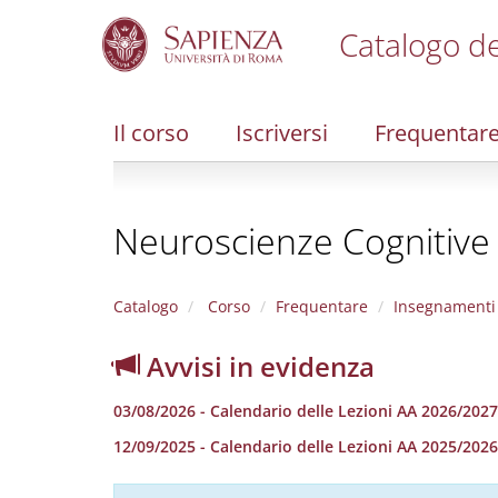
Catalogo de
S
k
i
Il corso
Iscriversi
Frequentar
p
t
o
m
Neuroscienze Cognitive e
a
i
n
c
Catalogo
Corso
Frequentare
Insegnamenti
o
n
Avvisi in evidenza
t
e
03/08/2026 - Calendario delle Lezioni AA 2026/2027
n
t
12/09/2025 - Calendario delle Lezioni AA 2025/2026