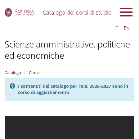
Catalogo dei corsi di studio
S
IT
EN
k
i
Scienze amministrative, politiche
p
t
ed economiche
o
m
a
i
Catalogo
Corso
n
c
I contenuti del catalogo per l'a.a. 2026-2027 sono in
o
corso di aggiornamento
n
t
e
n
t