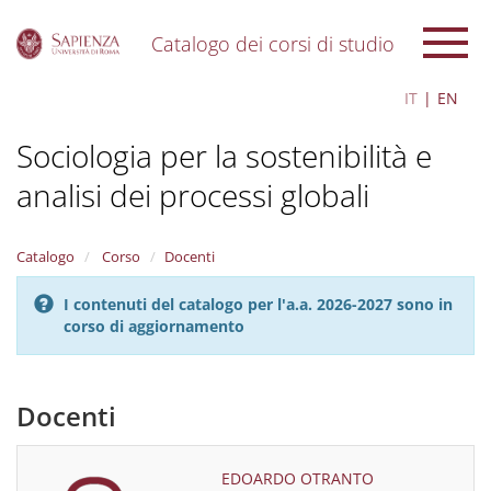
Catalogo dei corsi di studio
S
IT
EN
k
i
Sociologia per la sostenibilità e
p
t
analisi dei processi globali
o
m
a
i
Catalogo
Corso
Docenti
n
c
I contenuti del catalogo per l'a.a. 2026-2027 sono in
o
corso di aggiornamento
n
t
e
Docenti
n
t
EDOARDO OTRANTO