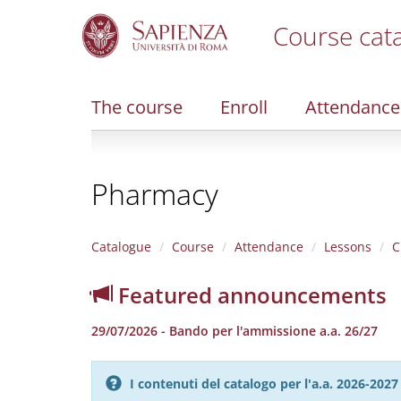
Course cat
S
k
i
The course
Enroll
Attendance
p
t
o
m
Pharmacy
a
i
n
c
Catalogue
Course
Attendance
Lessons
C
o
n
Featured announcements
t
e
29/07/2026 - Bando per l'ammissione a.a. 26/27
n
t
I contenuti del catalogo per l'a.a. 2026-20