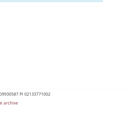
0209930587 PI 02133771002
e archive