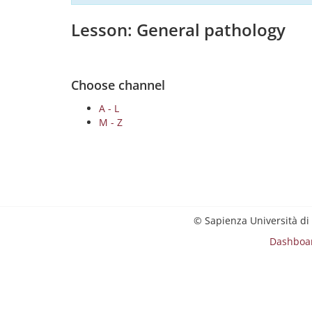
Lesson: General pathology
Choose channel
A - L
M - Z
© Sapienza Università di
Dashboa