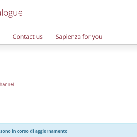
alogue
Contact us
Sapienza for you
hannel
27 sono in corso di aggiornamento