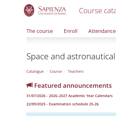
Course cat
S
k
i
The course
Enroll
Attendance
p
t
o
m
Space and astronautical
a
i
n
c
Catalogue
Course
Teachers
o
n
Featured announcements
t
e
31/07/2026 - 2026–2027 Academic Year Calendars
n
t
22/09/2025 - Examination schedule 25-26