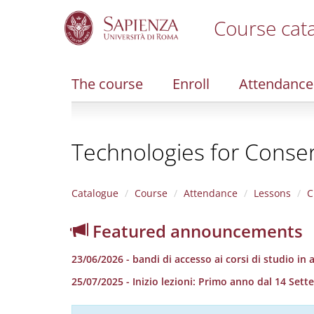
Course cat
S
k
i
The course
Enroll
Attendance
p
t
o
m
Technologies for Conser
a
i
n
c
Catalogue
Course
Attendance
Lessons
C
o
n
Featured announcements
t
e
23/06/2026 - bandi di accesso ai corsi di studio in
n
t
25/07/2025 - Inizio lezioni: Primo anno dal 14 S