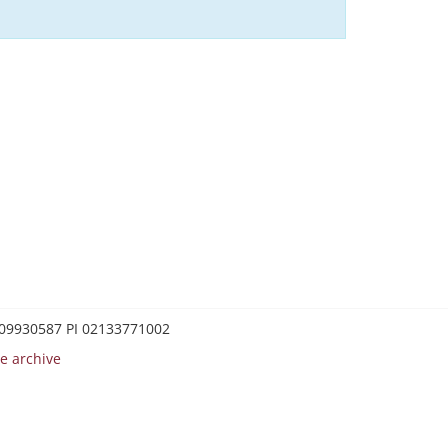
0209930587 PI 02133771002
e archive