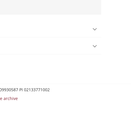
0209930587 PI 02133771002
e archive