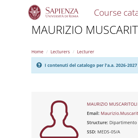
Course cat
S
MAURIZIO MUSCARIT
k
i
p
t
Home
Lecturers
Lecturer
o
m
I contenuti del catalogo per l'a.a. 2026-20
a
i
n
c
o
n
t
MAURIZIO MUSCARITOLI
e
Email:
Maurizio.Muscari
n
t
Structure:
Dipartimento
SSD:
MEDS-05/A