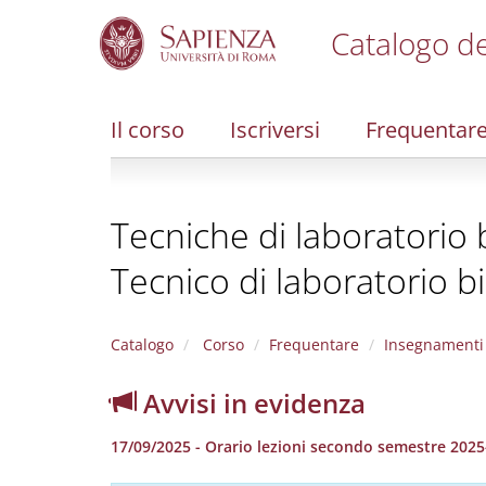
Catalogo de
S
k
i
Il corso
Iscriversi
Frequentar
p
t
o
m
Tecniche di laboratorio b
a
i
Tecnico di laboratorio bi
n
c
o
n
Catalogo
Corso
Frequentare
Insegnamenti
t
e
Avvisi in evidenza
n
t
17/09/2025 - Orario lezioni secondo semestre 2025