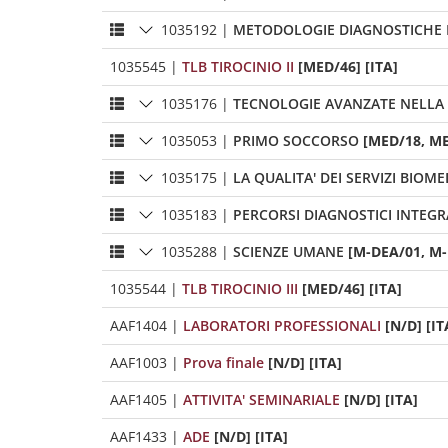
1035192
|
METODOLOGIE DIAGNOSTICHE D
1035545
|
TLB TIROCINIO II
[MED/46] [ITA]
1035176
|
TECNOLOGIE AVANZATE NELLA 
1035053
|
PRIMO SOCCORSO
[MED/18, ME
1035175
|
LA QUALITA' DEI SERVIZI BIOME
1035183
|
PERCORSI DIAGNOSTICI INTEGR
1035288
|
SCIENZE UMANE
[M-DEA/01, M-
1035544
|
TLB TIROCINIO III
[MED/46] [ITA]
AAF1404
|
LABORATORI PROFESSIONALI
[N/D] [IT
AAF1003
|
Prova finale
[N/D] [ITA]
AAF1405
|
ATTIVITA' SEMINARIALE
[N/D] [ITA]
AAF1433
|
ADE
[N/D] [ITA]