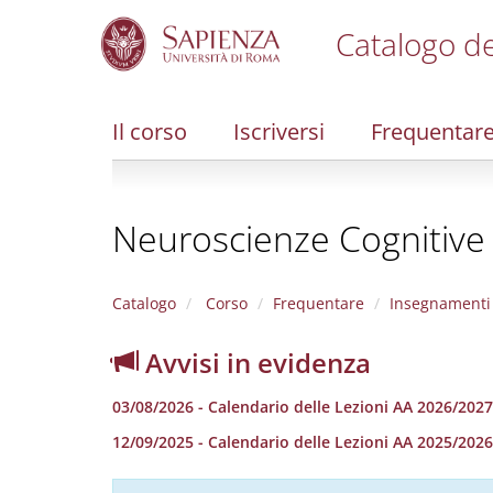
Catalogo de
S
k
i
Il corso
Iscriversi
Frequentar
p
t
o
m
Neuroscienze Cognitive e
a
i
n
c
Catalogo
Corso
Frequentare
Insegnamenti
o
n
Avvisi in evidenza
t
e
03/08/2026 - Calendario delle Lezioni AA 2026/2027
n
t
12/09/2025 - Calendario delle Lezioni AA 2025/2026