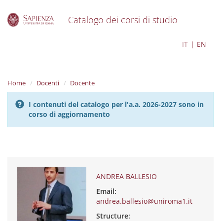
Catalogo dei corsi di studio
S
ANDREA BALLESIO
IT
EN
k
i
p
t
Home
Docenti
Docente
o
m
I contenuti del catalogo per l'a.a. 2026-2027 sono in
a
corso di aggiornamento
i
n
c
o
n
t
e
ANDREA BALLESIO
n
Email:
t
andrea.ballesio@uniroma1.it
Structure: