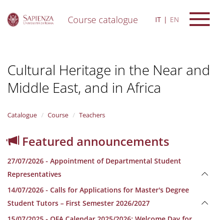
Course catalogue
IT
EN
S
k
i
Cultural Heritage in the Near and
p
t
Middle East, and in Africa
o
m
a
i
Catalogue
Course
Teachers
n
c
Featured announcements
o
n
27/07/2026 - Appointment of Departmental Student
t
e
Representatives
n
14/07/2026 - Calls for Applications for Master's Degree
t
Student Tutors – First Semester 2026/2027
15/07/2025 - OFA Calendar 2025/2026; Welcome Day for