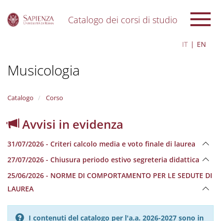
Catalogo dei corsi di studio
S
IT
EN
k
i
Musicologia
p
t
o
m
Catalogo
Corso
a
i
Avvisi in evidenza
n
c
31/07/2026 - Criteri calcolo media e voto finale di laurea
o
n
27/07/2026 - Chiusura periodo estivo segreteria didattica
t
e
25/06/2026 - NORME DI COMPORTAMENTO PER LE SEDUTE DI
n
LAUREA
t
I contenuti del catalogo per l'a.a. 2026-2027 sono in