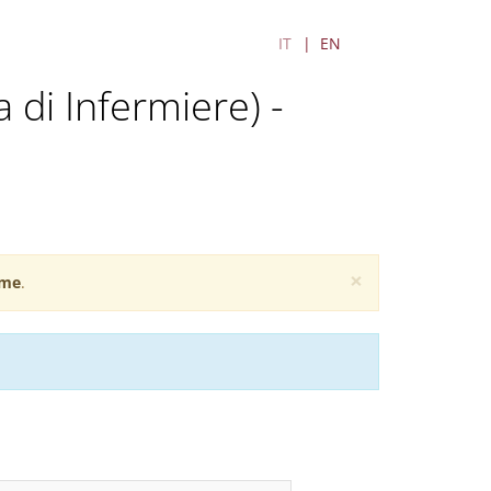
IT
EN
a di Infermiere) -
×
me
.