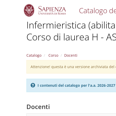
Catalogo de
S
Infermieristica (abilit
k
i
Corso di laurea H - 
p
t
o
m
a
Catalogo
Corso
Docenti
i
n
Attenzione! questa è una versione archiviata del c
Warning
c
message
o
n
I contenuti del catalogo per l'a.a. 2026-20
t
e
n
t
Docenti