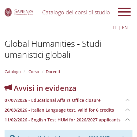
Catalogo dei corsi di studio
S
IT
EN
k
i
Global Humanities - Studi
p
t
umanistici globali
o
m
a
i
Catalogo
Corso
Docenti
n
c
Avvisi in evidenza
o
n
07/07/2026 - Educational Affairs Office closure
t
e
20/03/2026 - Italian Language test, valid for 6 credits
n
11/02/2026 - English Test HUM for 2026/2027 applicants
t