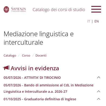
Catalogo dei corsi di studio
S
IT
EN
k
i
Mediazione linguistica e
p
t
interculturale
o
m
a
i
Catalogo
Corso
Docenti
n
c
Avvisi in evidenza
o
n
05/07/2026 - ATTIVITA' DI TIROCINIO
t
e
05/07/2026 - Bando di ammissione al CdL in Mediazione
n
Linguistica e Interculturale a.a. 2026-27
t
01/10/2025 - Graduatoria definitiva di Inglese