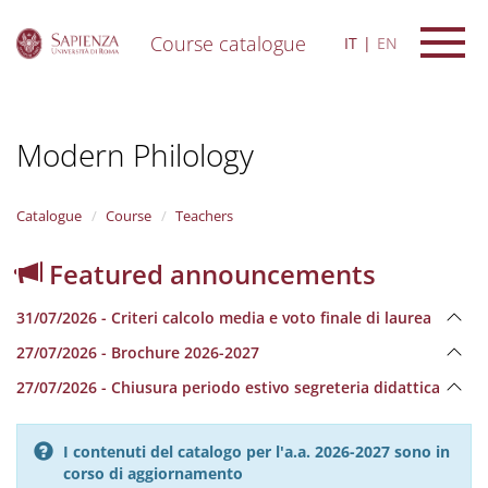
Course catalogue
IT
EN
S
k
i
Modern Philology
p
t
o
m
Catalogue
Course
Teachers
a
i
Featured announcements
n
c
31/07/2026 - Criteri calcolo media e voto finale di laurea
o
n
27/07/2026 - Brochure 2026-2027
t
e
27/07/2026 - Chiusura periodo estivo segreteria didattica
n
t
I contenuti del catalogo per l'a.a. 2026-2027 sono in
corso di aggiornamento