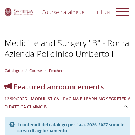
Course catalogue
IT
EN
S
k
i
Medicine and Surgery "B" - Roma
p
t
Azienda Policlinico Umberto I
o
m
a
i
Catalogue
Course
Teachers
n
c
Featured announcements
o
n
12/09/2025 - MODULISTICA - PAGINA E-LEARNING SEGRETERIA
t
e
DIDATTICA CLMMC B
n
t
I contenuti del catalogo per l'a.a. 2026-2027 sono in
corso di aggiornamento