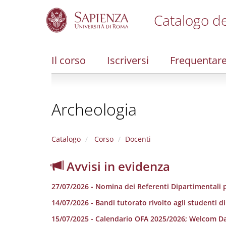
Catalogo de
S
k
i
Il corso
Iscriversi
Frequentar
p
t
o
m
Archeologia
a
i
n
c
Catalogo
Corso
Docenti
o
n
Avvisi in evidenza
t
e
27/07/2026 - Nomina dei Referenti Dipartimentali p
n
t
14/07/2026 - Bandi tutorato rivolto agli studenti d
15/07/2025 - Calendario OFA 2025/2026; Welcom D