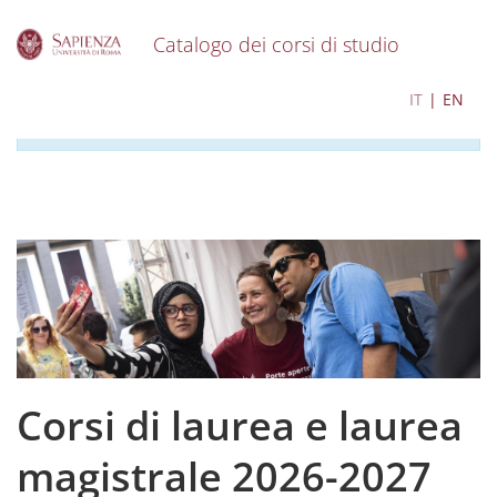
Catalogo dei corsi di studio
S
I contenuti del catalogo per l'a.a. 2026-2027 sono in
IT
EN
k
corso di aggiornamento
i
p
t
o
m
a
i
n
c
o
n
t
e
Corsi di laurea e laurea
n
t
magistrale 2026-2027