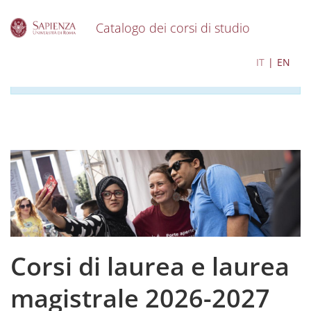
Catalogo dei corsi di studio
S
I contenuti del catalogo per l'a.a. 2026-2027 sono in
IT
EN
k
corso di aggiornamento
i
p
t
o
m
a
i
n
c
o
n
t
e
Corsi di laurea e laurea
n
t
magistrale 2026-2027