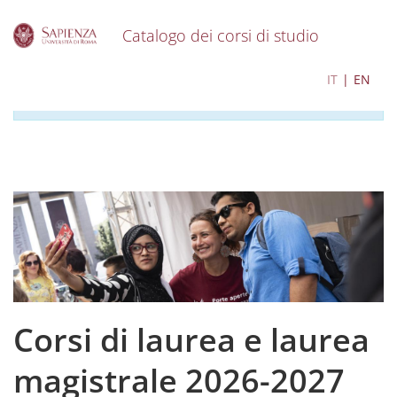
Catalogo dei corsi di studio
S
I contenuti del catalogo per l'a.a. 2026-2027 sono in
IT
EN
k
corso di aggiornamento
i
p
t
o
m
a
i
n
c
o
n
t
e
Corsi di laurea e laurea
n
t
magistrale 2026-2027