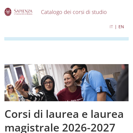
Catalogo dei corsi di studio
S
I contenuti del catalogo per l'a.a. 2026-2027 sono in
IT
EN
k
corso di aggiornamento
i
p
t
o
m
a
i
n
c
o
n
t
e
Corsi di laurea e laurea
n
t
magistrale 2026-2027