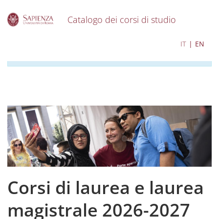
Catalogo dei corsi di studio
S
I contenuti del catalogo per l'a.a. 2026-2027 sono in
IT
EN
k
corso di aggiornamento
i
p
t
o
m
a
i
n
c
o
n
t
e
Corsi di laurea e laurea
n
t
magistrale 2026-2027